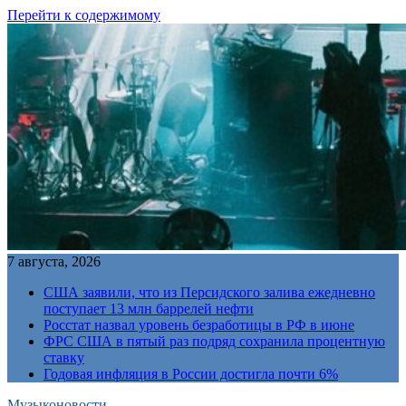
Перейти к содержимому
7 августа, 2026
США заявили, что из Персидского залива ежедневно
поступает 13 млн баррелей нефти
Росстат назвал уровень безработицы в РФ в июне
ФРС США в пятый раз подряд сохранила процентную
ставку
Годовая инфляция в России достигла почти 6%
Музыконовости