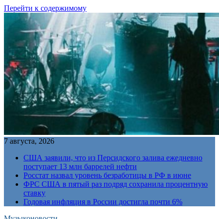
Перейти к содержимому
7 августа, 2026
США заявили, что из Персидского залива ежедневно
поступает 13 млн баррелей нефти
Росстат назвал уровень безработицы в РФ в июне
ФРС США в пятый раз подряд сохранила процентную
ставку
Годовая инфляция в России достигла почти 6%
Музыконовости