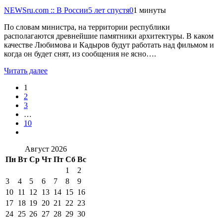
NEWSru.com :: В России
5 лет спустя
0
1 минуты
По словам министра, на территории республики
располагаются древнейшие памятники архитектуры. В каком
качестве Любимова и Кадыров будут работать над фильмом и
когда он будет снят, из сообщения не ясно….
Читать далее
1
2
3
…
10
Август 2026
Пн
Вт
Ср
Чт
Пт
Сб
Вс
1
2
3
4
5
6
7
8
9
10
11
12
13
14
15
16
17
18
19
20
21
22
23
24
25
26
27
28
29
30