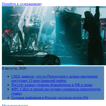
Перейти к содержимому
8 августа, 2026
США заявили, что из Персидского залива ежедневно
поступает 13 млн баррелей нефти
Росстат назвал уровень безработицы в РФ в июне
ФРС США в пятый раз подряд сохранила процентную
ставку
Годовая инфляция в России достигла почти 6%
Музыконовости