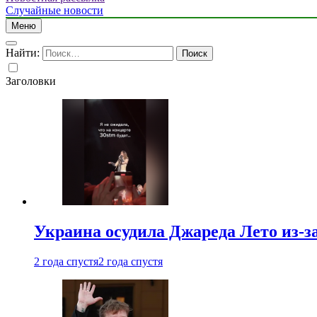
Случайные новости
Меню
Найти:
Заголовки
Украина осудила Джареда Лето из-з
2 года спустя
2 года спустя