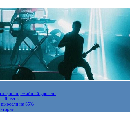
ить допандемийный уровень
ный путь»
и выросли на 65%
натории