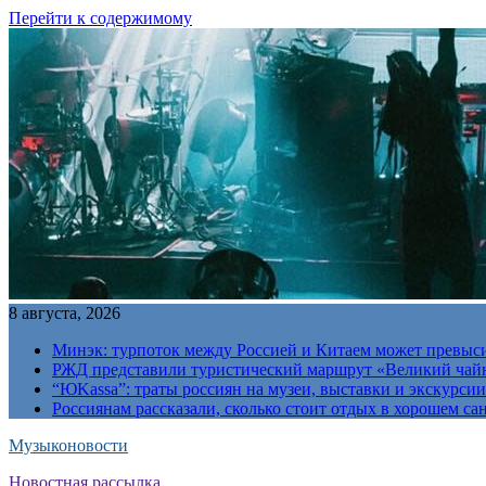
Перейти к содержимому
8 августа, 2026
Минэк: турпоток между Россией и Китаем может превыс
РЖД представили туристический маршрут «Великий чай
“ЮKassa”: траты россиян на музеи, выставки и экскурси
Россиянам рассказали, сколько стоит отдых в хорошем са
Музыконовости
Новостная рассылка