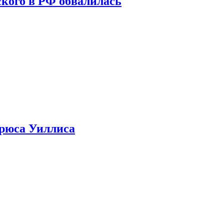
кого в РФ обвалилась
Брюса Уиллиса