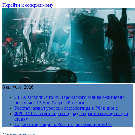
Перейти к содержимому
8 августа, 2026
США заявили, что из Персидского залива ежедневно
поступает 13 млн баррелей нефти
Росстат назвал уровень безработицы в РФ в июне
ФРС США в пятый раз подряд сохранила процентную
ставку
Годовая инфляция в России достигла почти 6%
Музыконовости