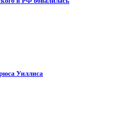
кого в РФ обвалилась
Брюса Уиллиса