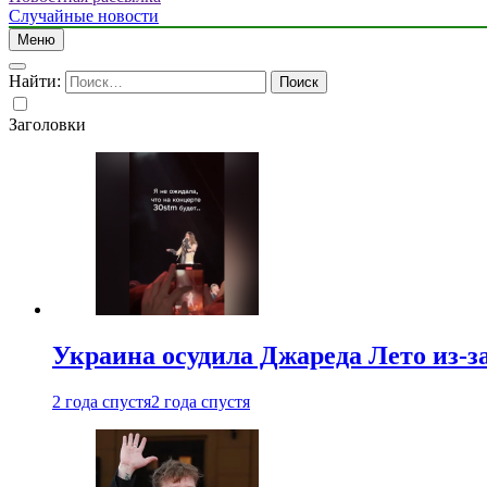
Случайные новости
Меню
Найти:
Заголовки
Украина осудила Джареда Лето из-з
2 года спустя
2 года спустя