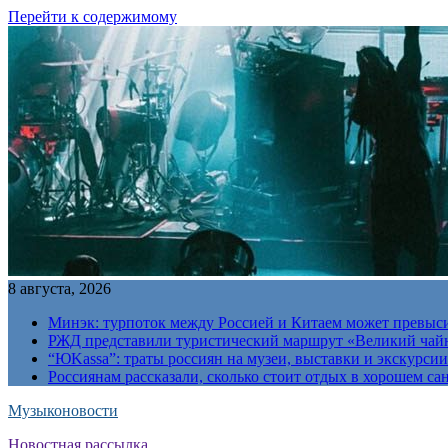
Перейти к содержимому
8 августа, 2026
Минэк: турпоток между Россией и Китаем может превыс
РЖД представили туристический маршрут «Великий чай
“ЮKassa”: траты россиян на музеи, выставки и экскурси
Россиянам рассказали, сколько стоит отдых в хорошем са
Музыконовости
Новостная рассылка