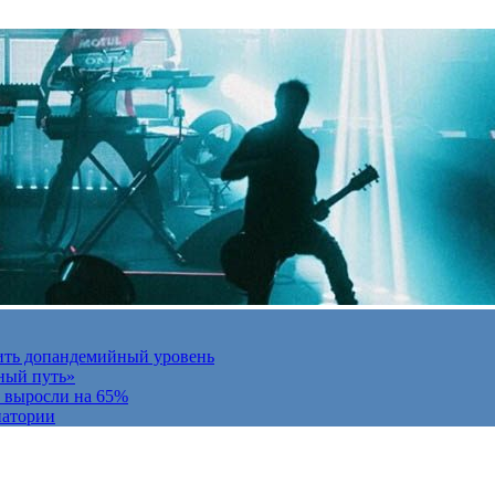
ить допандемийный уровень
ный путь»
и выросли на 65%
натории