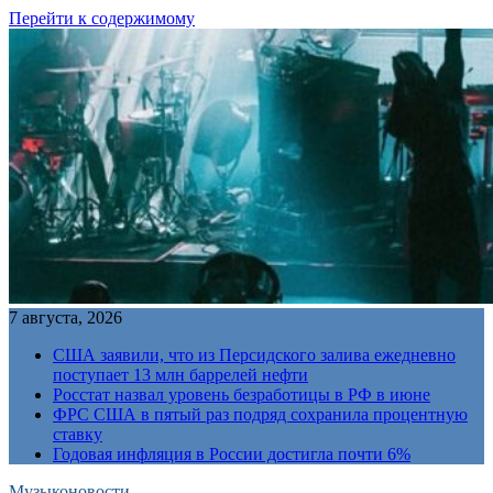
Перейти к содержимому
7 августа, 2026
США заявили, что из Персидского залива ежедневно
поступает 13 млн баррелей нефти
Росстат назвал уровень безработицы в РФ в июне
ФРС США в пятый раз подряд сохранила процентную
ставку
Годовая инфляция в России достигла почти 6%
Музыконовости