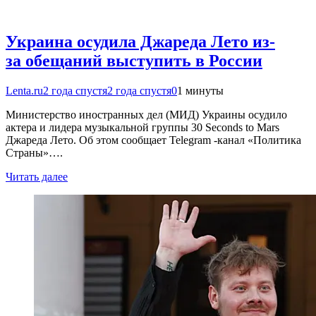
Украина осудила Джареда Лето из-
за обещаний выступить в России
Lenta.ru
2 года спустя
2 года спустя
0
1 минуты
Министерство иностранных дел (МИД) Украины осудило
актера и лидера музыкальной группы 30 Seconds to Mars
Джареда Лето. Об этом сообщает Telegram -канал «Политика
Страны»….
Читать далее