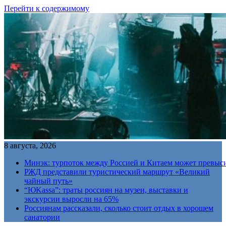
Перейти к содержимому
8 августа, 2026
Минэк: турпоток между Россией и Китаем может превыс
РЖД представили туристический маршрут «Великий
чайный путь»
“ЮKassa”: траты россиян на музеи, выставки и
экскурсии выросли на 65%
Россиянам рассказали, сколько стоит отдых в хорошем
санатории