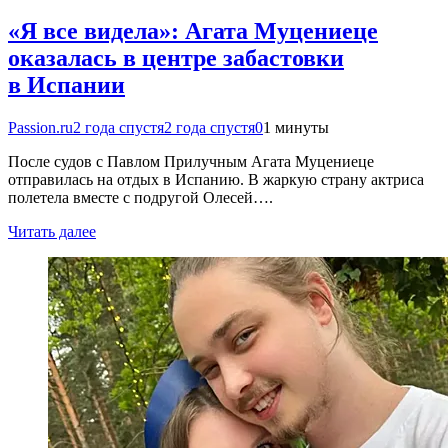
«Я все видела»: Агата Муцениеце
оказалась в центре забастовки
в Испании
Passion.ru
2 года спустя
2 года спустя
0
1 минуты
После судов с Павлом Прилучным Агата Муцениеце
отправилась на отдых в Испанию. В жаркую страну актриса
полетела вместе с подругой Олесей….
Читать далее