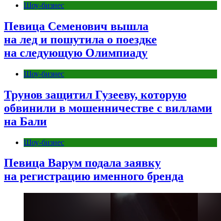
Шоу-бизнес
Певица Семенович вышла
на лед и пошутила о поездке
на следующую Олимпиаду
Шоу-бизнес
Трунов защитил Гузееву, которую
обвинили в мошенничестве с виллами
на Бали
Шоу-бизнес
Певица Варум подала заявку
на регистрацию именного бренда