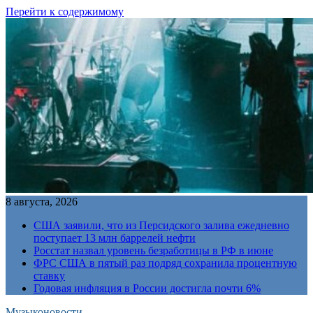
Перейти к содержимому
8 августа, 2026
США заявили, что из Персидского залива ежедневно
поступает 13 млн баррелей нефти
Росстат назвал уровень безработицы в РФ в июне
ФРС США в пятый раз подряд сохранила процентную
ставку
Годовая инфляция в России достигла почти 6%
Музыконовости