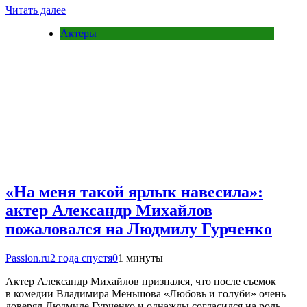
Читать далее
Актеры
«На меня такой ярлык навесила»:
актер Александр Михайлов
пожаловался на Людмилу Гурченко
Passion.ru
2 года спустя
0
1 минуты
Актер Александр Михайлов признался, что после съемок
в комедии Владимира Меньшова «Любовь и голуби» очень
доверял Людмиле Гурченко и однажды согласился на роль,