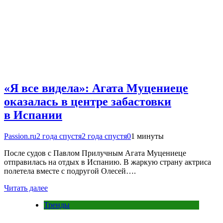
«Я все видела»: Агата Муцениеце
оказалась в центре забастовки
в Испании
Passion.ru
2 года спустя
2 года спустя
0
1 минуты
После судов с Павлом Прилучным Агата Муцениеце
отправилась на отдых в Испанию. В жаркую страну актриса
полетела вместе с подругой Олесей….
Читать далее
Тренды