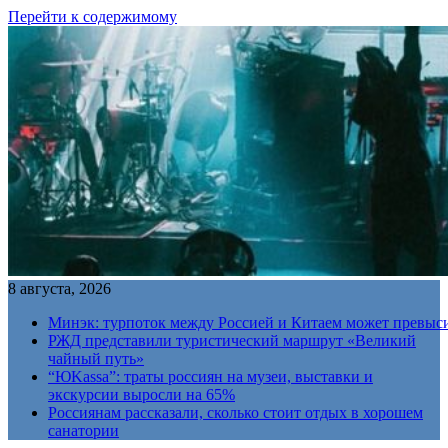
Перейти к содержимому
8 августа, 2026
Минэк: турпоток между Россией и Китаем может превыс
РЖД представили туристический маршрут «Великий
чайный путь»
“ЮKassa”: траты россиян на музеи, выставки и
экскурсии выросли на 65%
Россиянам рассказали, сколько стоит отдых в хорошем
санатории