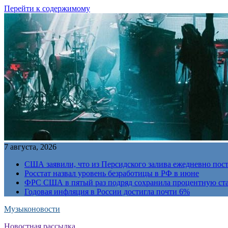
Перейти к содержимому
7 августа, 2026
США заявили, что из Персидского залива ежедневно пост
Росстат назвал уровень безработицы в РФ в июне
ФРС США в пятый раз подряд сохранила процентную ст
Годовая инфляция в России достигла почти 6%
Музыконовости
Новостная рассылка