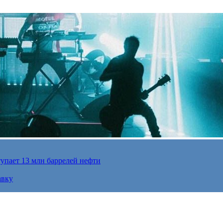
упает 13 млн баррелей нефти
авку