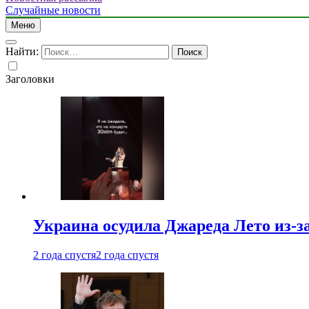
Случайные новости
Меню
Найти:
Заголовки
Украина осудила Джареда Лето из-з
2 года спустя
2 года спустя