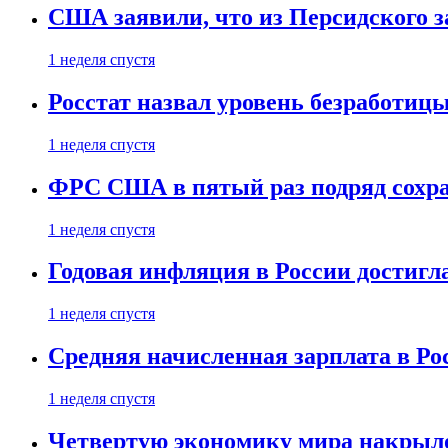
США заявили, что из Персидского з
1 неделя спустя
Росстат назвал уровень безработиц
1 неделя спустя
ФРС США в пятый раз подряд сохр
1 неделя спустя
Годовая инфляция в России достигл
1 неделя спустя
Средняя начисленная зарплата в Ро
1 неделя спустя
Четвертую экономику мира накрыл