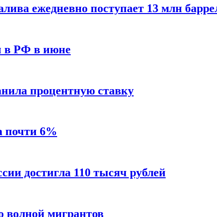
алива ежедневно поступает 13 млн барре
ы в РФ в июне
анила процентную ставку
а почти 6%
ссии достигла 110 тысяч рублей
о волной мигрантов