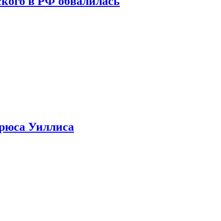
кого в РФ обвалилась
Брюса Уиллиса