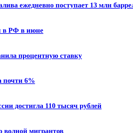
алива ежедневно поступает 13 млн барре
ы в РФ в июне
анила процентную ставку
а почти 6%
ссии достигла 110 тысяч рублей
о волной мигрантов