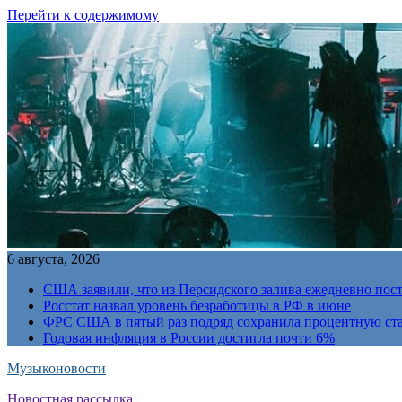
Перейти к содержимому
6 августа, 2026
США заявили, что из Персидского залива ежедневно пост
Росстат назвал уровень безработицы в РФ в июне
ФРС США в пятый раз подряд сохранила процентную ст
Годовая инфляция в России достигла почти 6%
Музыконовости
Новостная рассылка