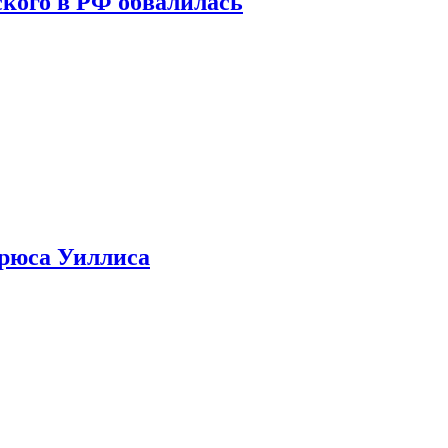
кого в РФ обвалилась
Брюса Уиллиса