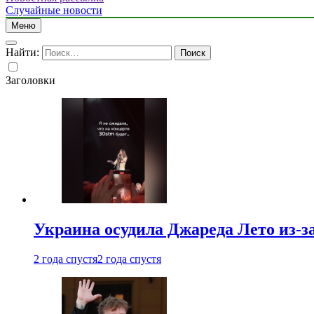
Случайные новости
Меню
Найти:
Заголовки
Украина осудила Джареда Лето из-з
2 года спустя
2 года спустя