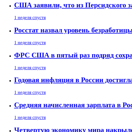
США заявили, что из Персидского з
1 неделя спустя
Росстат назвал уровень безработиц
1 неделя спустя
ФРС США в пятый раз подряд сохр
1 неделя спустя
Годовая инфляция в России достигл
1 неделя спустя
Средняя начисленная зарплата в Ро
1 неделя спустя
Четвертую экономику мира накрыл