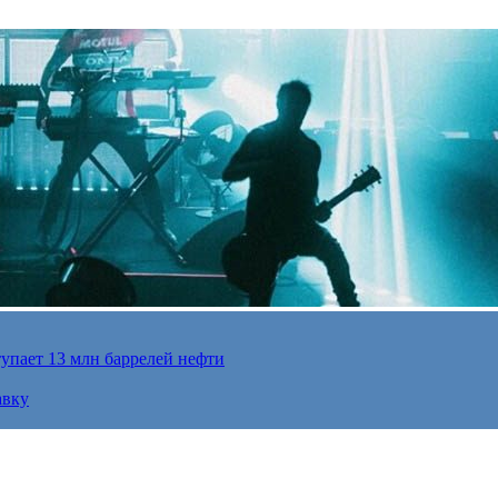
упает 13 млн баррелей нефти
авку