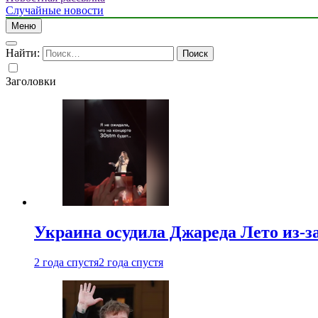
Случайные новости
Меню
Найти:
Заголовки
Украина осудила Джареда Лето из-з
2 года спустя
2 года спустя