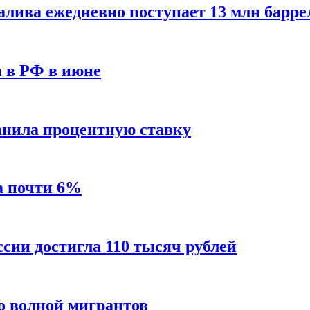
алива ежедневно поступает 13 млн барре
ы в РФ в июне
анила процентную ставку
а почти 6%
ссии достигла 110 тысяч рублей
о волной мигрантов