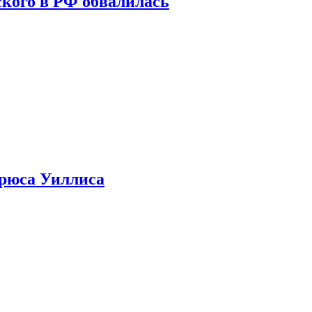
кого в РФ обвалилась
Брюса Уиллиса