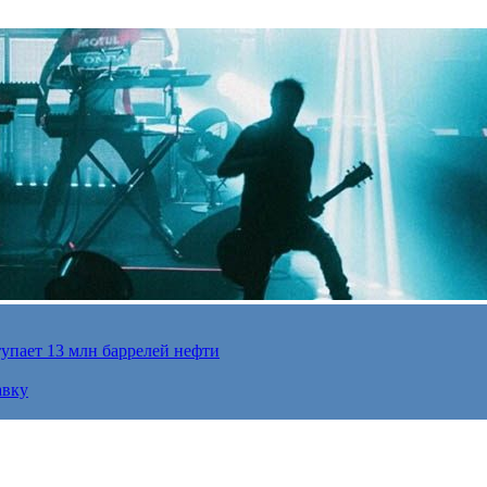
упает 13 млн баррелей нефти
авку