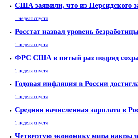
США заявили, что из Персидского з
1 неделя спустя
Росстат назвал уровень безработиц
1 неделя спустя
ФРС США в пятый раз подряд сохр
1 неделя спустя
Годовая инфляция в России достигл
1 неделя спустя
Средняя начисленная зарплата в Ро
1 неделя спустя
Четвертую экономику мира накрыл