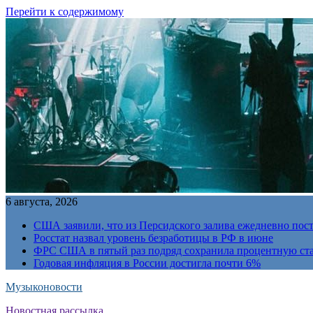
Перейти к содержимому
6 августа, 2026
США заявили, что из Персидского залива ежедневно пост
Росстат назвал уровень безработицы в РФ в июне
ФРС США в пятый раз подряд сохранила процентную ст
Годовая инфляция в России достигла почти 6%
Музыконовости
Новостная рассылка