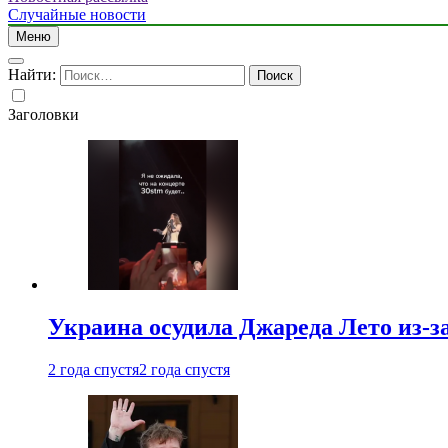
Случайные новости
Меню
Найти:
Заголовки
Украина осудила Джареда Лето из-з
2 года спустя
2 года спустя