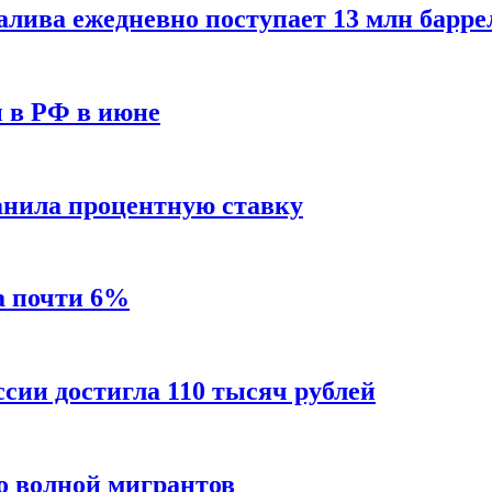
алива ежедневно поступает 13 млн барре
ы в РФ в июне
анила процентную ставку
а почти 6%
ссии достигла 110 тысяч рублей
о волной мигрантов