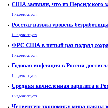
США заявили, что из Персидского з
1 неделя спустя
Росстат назвал уровень безработиц
1 неделя спустя
ФРС США в пятый раз подряд сохр
1 неделя спустя
Годовая инфляция в России достигл
1 неделя спустя
Средняя начисленная зарплата в Ро
1 неделя спустя
Четвертую экономику мира накрыл