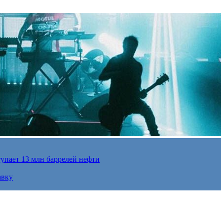
упает 13 млн баррелей нефти
авку