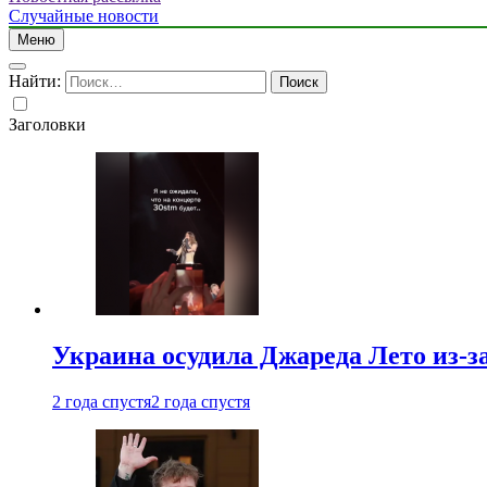
Случайные новости
Меню
Найти:
Заголовки
Украина осудила Джареда Лето из-з
2 года спустя
2 года спустя