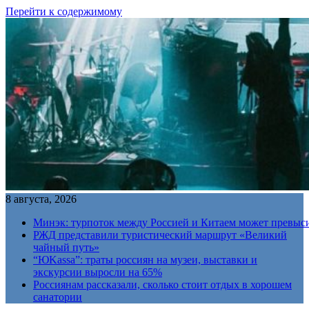
Перейти к содержимому
8 августа, 2026
Минэк: турпоток между Россией и Китаем может превыс
РЖД представили туристический маршрут «Великий
чайный путь»
“ЮKassa”: траты россиян на музеи, выставки и
экскурсии выросли на 65%
Россиянам рассказали, сколько стоит отдых в хорошем
санатории