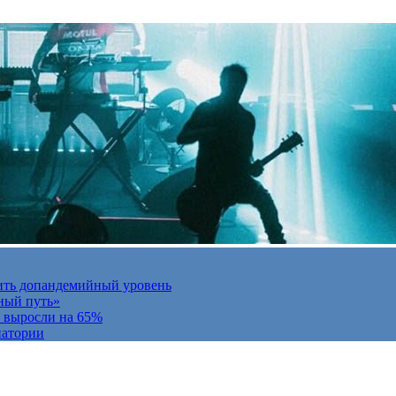
ить допандемийный уровень
ный путь»
и выросли на 65%
натории