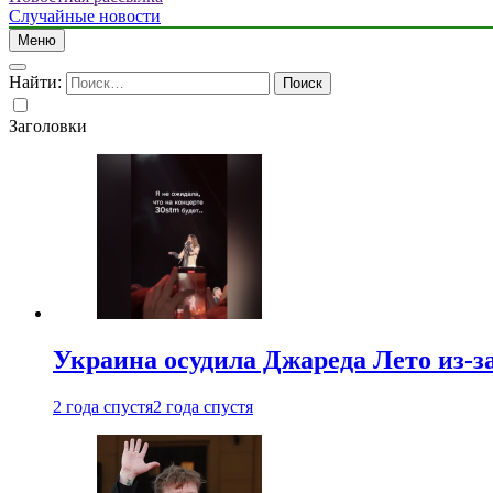
Случайные новости
Меню
Найти:
Заголовки
Украина осудила Джареда Лето из-з
2 года спустя
2 года спустя