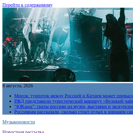
Перейти к содержимому
8 августа, 2026
Минэк: турпоток между Россией и Китаем может превыс
РЖД представили туристический маршрут «Великий чай
“ЮKassa”: траты россиян на музеи, выставки и экскурси
Россиянам рассказали, сколько стоит отдых в хорошем са
Музыконовости
Новостная рассылка