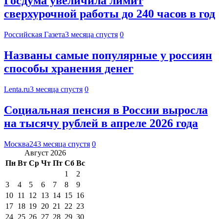
Госдума увеличила лимит
сверхурочной работы до 240 часов в год
Российская Газета
3 месяца спустя
0
Названы самые популярные у россиян
способы хранения денег
Lenta.ru
3 месяца спустя
0
Социальная пенсия в России выросла
на тысячу рублей в апреле 2026 года
Москва24
3 месяца спустя
0
Август 2026
Пн
Вт
Ср
Чт
Пт
Сб
Вс
1
2
3
4
5
6
7
8
9
10
11
12
13
14
15
16
17
18
19
20
21
22
23
24
25
26
27
28
29
30