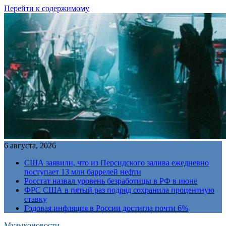
Перейти к содержимому
6 августа, 2026
США заявили, что из Персидского залива ежедневно
поступает 13 млн баррелей нефти
Росстат назвал уровень безработицы в РФ в июне
ФРС США в пятый раз подряд сохранила процентную
ставку
Годовая инфляция в России достигла почти 6%
Музыконовости