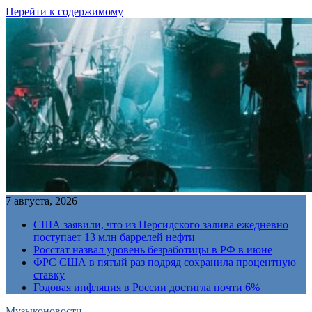
Перейти к содержимому
7 августа, 2026
США заявили, что из Персидского залива ежедневно
поступает 13 млн баррелей нефти
Росстат назвал уровень безработицы в РФ в июне
ФРС США в пятый раз подряд сохранила процентную
ставку
Годовая инфляция в России достигла почти 6%
Музыконовости