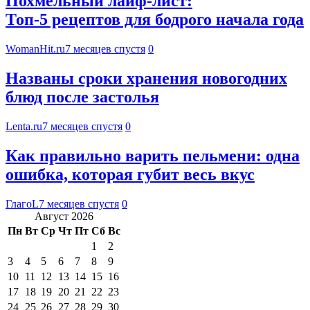
Похмельный лайф-лист:
Топ-5 рецептов для бодрого начала года
WomanHit.ru
7 месяцев спустя
0
Названы сроки хранения новогодних
блюд после застолья
Lenta.ru
7 месяцев спустя
0
Как правильно варить пельмени: одна
ошибка, которая губит весь вкус
ГлагоL
7 месяцев спустя
0
Август 2026
Пн
Вт
Ср
Чт
Пт
Сб
Вс
1
2
3
4
5
6
7
8
9
10
11
12
13
14
15
16
17
18
19
20
21
22
23
24
25
26
27
28
29
30