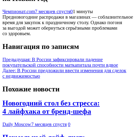
Чемпионат.com
7 месяцев спустя
0
1 минуты
Предновогодние распродажи в магазинах — соблазнительное
время для закупок к праздничному столу. Однако погоня
за выгодой может обернуться серьёзными проблемами
со здоровьем.
Навигация по записям
Предыдущая:
В России зафиксировали падение
покупательской способности маткапитала почти вдвое
Далее:
В России предложили ввести изменения для сделок
с недвижимостью
Похожие новости
Новогодний стол без стресса:
4 лайфхака от бренд-шефа
Daily Moscow
7 месяцев спустя
0