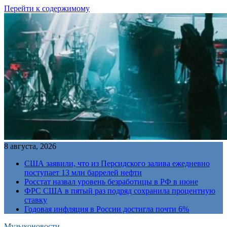
Перейти к содержимому
8 августа, 2026
США заявили, что из Персидского залива ежедневно
поступает 13 млн баррелей нефти
Росстат назвал уровень безработицы в РФ в июне
ФРС США в пятый раз подряд сохранила процентную
ставку
Годовая инфляция в России достигла почти 6%
Музыконовости