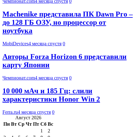
Чемпионат.com
4 месяца спустя
0
Machenike представила ПК Dawn Pro –
до 128 ГБ ОЗУ, но процессор от
ноутбука
MobiDevices
4 месяца спустя
0
Авторы Forza Horizon 6 представили
карту Японии
Чемпионат.com
4 месяца спустя
0
10 000 мАч и 185 Гц: слили
характеристики Honor Win 2
Ferra.ru
4 месяца спустя
0
Август 2026
Пн
Вт
Ср
Чт
Пт
Сб
Вс
1
2