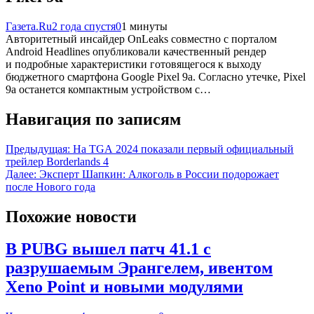
Газета.Ru
2 года спустя
0
1 минуты
Авторитетный инсайдер OnLeaks совместно с порталом
Android Headlines опубликовали качественный рендер
и подробные характеристики готовящегося к выходу
бюджетного смартфона Google Pixel 9a. Согласно утечке, Pixel
9a останется компактным устройством с…
Навигация по записям
Предыдущая:
На TGA 2024 показали первый официальный
трейлер Borderlands 4
Далее:
Эксперт Шапкин: Алкоголь в России подорожает
после Нового года
Похожие новости
В PUBG вышел патч 41.1 с
разрушаемым Эрангелем, ивентом
Xeno Point и новыми модулями