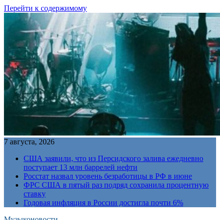
Перейти к содержимому
7 августа, 2026
США заявили, что из Персидского залива ежедневно
поступает 13 млн баррелей нефти
Росстат назвал уровень безработицы в РФ в июне
ФРС США в пятый раз подряд сохранила процентную
ставку
Годовая инфляция в России достигла почти 6%
Музыконовости