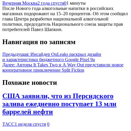
Вечерняя Москва
2 года спустя
0
1 минуты
После Нового года алкогольные напитки в российских
магазинах подорожают на 15–20 процентов. Об этом сообщил
глава Центра разработки национальной алкогольной
политики, председатель Национального союза защиты прав
потребителей Павел Шапкин.
Навигация по записям
Предыдущая:
Инсайдер OnLeaks раскрыл дизайн
и характеристики бюджетного Google Pixel 9a
Далее:
Авторы It Takes Two и A Way Out представили новое
кооперативное приключение Split Fiction
Похожие новости
США заявили, что из Персидского
залива ежедневно поступает 13 млн
баррелей нефти
ТАСС
1 неделя спустя
0