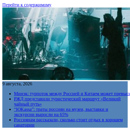
Перейти к содержимому
9 августа, 2026
Минэк: турпоток между Россией и Китаем может превыс
РЖД представили туристический маршрут «Великий
чайный путь»
“ЮKassa”: траты россиян на музеи, выставки и
экскурсии выросли на 65%
Россиянам рассказали, сколько стоит отдых в хорошем
санатории