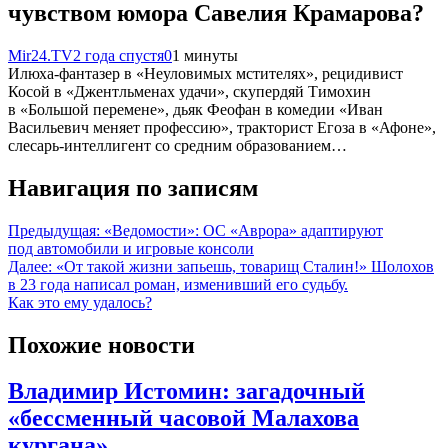
чувством юмора Савелия Крамарова?
Mir24.TV
2 года спустя
0
1 минуты
Илюха-фантазер в «Неуловимых мстителях», рецидивист
Косой в «Джентльменах удачи», скупердяй Тимохин
в «Большой перемене», дьяк Феофан в комедии «Иван
Васильевич меняет профессию», тракторист Егоза в «Афоне»,
слесарь-интеллигент со средним образованием…
Навигация по записям
Предыдущая:
«Ведомости»: ОС «Аврора» адаптируют
под автомобили и игровые консоли
Далее:
«От такой жизни запьешь, товарищ Сталин!» Шолохов
в 23 года написал роман, изменивший его судьбу.
Как это ему удалось?
Похожие новости
Владимир Истомин: загадочный
«бессменный часовой Малахова
кургана»