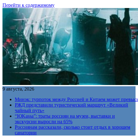
Перейти к содержимому
9 августа, 2026
Минэк: турпоток между Россией и Китаем может превыс
РЖД представили туристический маршрут «Великий
чайный путь»
“ЮKassa”: траты россиян на музеи, выставки и
экскурсии выросли на 65%
Россиянам рассказали, сколько стоит отдых в хорошем
санатории