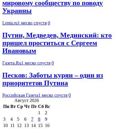
мировому сообществу по поводу
Украины
Lenta.ru
1 месяц спустя
0
Путин, Медведев, Мединский: кто
пришел проститься с Сергеем
Ивановым
Газета.Ru
1 месяц спустя
0
Песков: Заботы курян – один из
приоритетов Путина
Российская Газета
1 месяц спустя
0
Август 2026
Пн
Вт
Ср
Чт
Пт
Сб
Вс
1
2
3
4
5
6
7
8
9
10
11
12
13
14
15
16