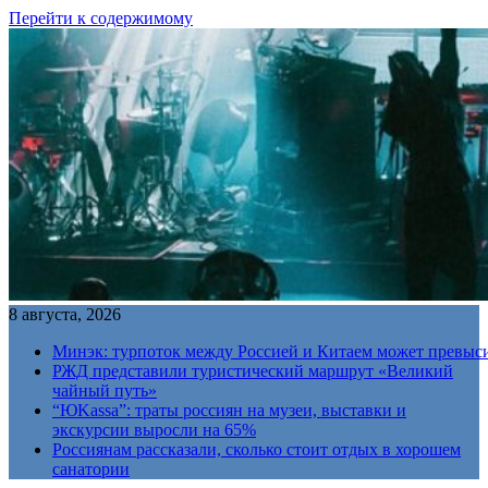
Перейти к содержимому
8 августа, 2026
Минэк: турпоток между Россией и Китаем может превыс
РЖД представили туристический маршрут «Великий
чайный путь»
“ЮKassa”: траты россиян на музеи, выставки и
экскурсии выросли на 65%
Россиянам рассказали, сколько стоит отдых в хорошем
санатории