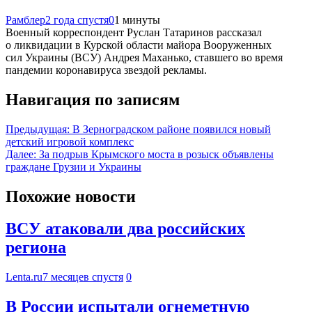
Рамблер
2 года спустя
0
1 минуты
Военный корреспондент Руслан Татаринов рассказал
о ликвидации в Курской области майора Вооруженных
сил Украины (ВСУ) Андрея Маханько, ставшего во время
пандемии коронавируса звездой рекламы.
Навигация по записям
Предыдущая:
В Зерноградском районе появился новый
детский игровой комплекс
Далее:
За подрыв Крымского моста в розыск объявлены
граждане Грузии и Украины
Похожие новости
ВСУ атаковали два российских
региона
Lenta.ru
7 месяцев спустя
0
В России испытали огнеметную