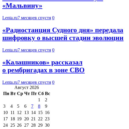
«Мальвину»
Lenta.ru
7 месяцев спустя
0
«Радиостанция Судного дня» передала
шифровку о высшей стадии эволюции
Lenta.ru
7 месяцев спустя
0
«Калашников» рассказал
о рембригадах в зоне СВО
Lenta.ru
7 месяцев спустя
0
Август 2026
Пн
Вт
Ср
Чт
Пт
Сб
Вс
1
2
3
4
5
6
7
8
9
10
11
12
13
14
15
16
17
18
19
20
21
22
23
24
25
26
27
28
29
30