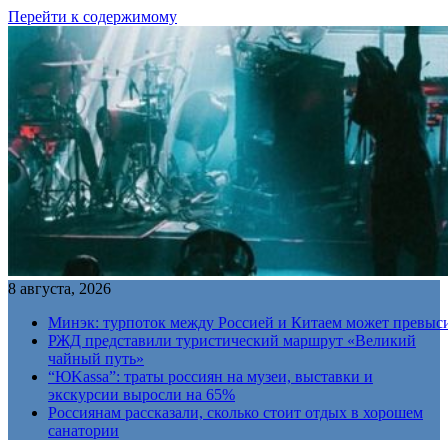
Перейти к содержимому
8 августа, 2026
Минэк: турпоток между Россией и Китаем может превыс
РЖД представили туристический маршрут «Великий
чайный путь»
“ЮKassa”: траты россиян на музеи, выставки и
экскурсии выросли на 65%
Россиянам рассказали, сколько стоит отдых в хорошем
санатории