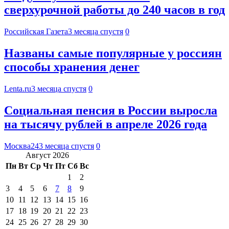
сверхурочной работы до 240 часов в год
Российская Газета
3 месяца спустя
0
Названы самые популярные у россиян
способы хранения денег
Lenta.ru
3 месяца спустя
0
Социальная пенсия в России выросла
на тысячу рублей в апреле 2026 года
Москва24
3 месяца спустя
0
Август 2026
Пн
Вт
Ср
Чт
Пт
Сб
Вс
1
2
3
4
5
6
7
8
9
10
11
12
13
14
15
16
17
18
19
20
21
22
23
24
25
26
27
28
29
30