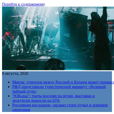
Перейти к содержимому
8 августа, 2026
Минэк: турпоток между Россией и Китаем может превыс
РЖД представили туристический маршрут «Великий
чайный путь»
“ЮKassa”: траты россиян на музеи, выставки и
экскурсии выросли на 65%
Россиянам рассказали, сколько стоит отдых в хорошем
санатории