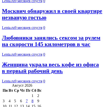
Lenta.ru
9 месяцев спустя
0
Москвич обнаружил в своей квартире
незваную гостью
Lenta.ru
9 месяцев спустя
0
Любовники занялись сексом за рулем
на скорости 145 километров в час
Lenta.ru
9 месяцев спустя
0
Женщина украла весь кофе из офиса
в первый рабочий день
Lenta.ru
9 месяцев спустя
0
Август 2026
Пн
Вт
Ср
Чт
Пт
Сб
Вс
1
2
3
4
5
6
7
8
9
10
11
12
13
14
15
16