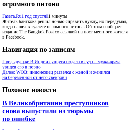
огромного питона
Газета.Ru
1 год спустя
0
1 минуты
Житель Бангкока решил ночью справить нужду, но передумал,
когда нашел в туалете огромного питона. Об этом сообщает
издание The Bangkok Post со ссылкой на пост местного жителя
в Facebook.
Навигация по записям
Предыдущая:
В Индии супруга подала в суд на мужа-врача,
увидев его в порно
Далее:
WOB: индонезиец развелся с женой и женился
на беременной от него свекрови
Похожие новости
В Великобритании преступников
снова выпустили из тюрьмы
по ошибке