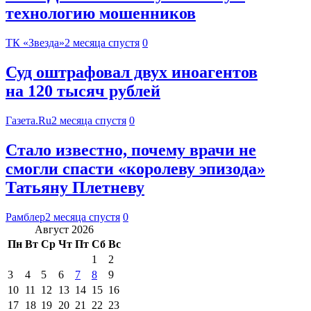
технологию мошенников
ТК «Звезда»
2 месяца спустя
0
Суд оштрафовал двух иноагентов
на 120 тысяч рублей
Газета.Ru
2 месяца спустя
0
Стало известно, почему врачи не
смогли спасти «королеву эпизода»
Татьяну Плетневу
Рамблер
2 месяца спустя
0
Август 2026
Пн
Вт
Ср
Чт
Пт
Сб
Вс
1
2
3
4
5
6
7
8
9
10
11
12
13
14
15
16
17
18
19
20
21
22
23