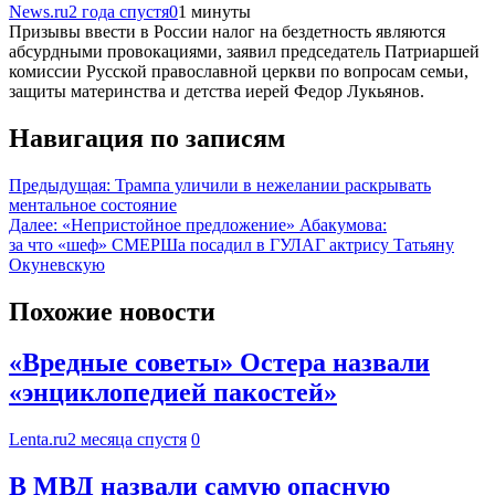
News.ru
2 года спустя
0
1 минуты
Призывы ввести в России налог на бездетность являются
абсурдными провокациями, заявил председатель Патриаршей
комиссии Русской православной церкви по вопросам семьи,
защиты материнства и детства иерей Федор Лукьянов.
Навигация по записям
Предыдущая:
Трампа уличили в нежелании раскрывать
ментальное состояние
Далее:
«Непристойное предложение» Абакумова:
за что «шеф» СМЕРШа посадил в ГУЛАГ актрису Татьяну
Окуневскую
Похожие новости
«Вредные советы» Остера назвали
«энциклопедией пакостей»
Lenta.ru
2 месяца спустя
0
В МВД назвали самую опасную