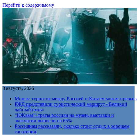
Перейти к содержимому
8 августа, 2026
Минэк: турпоток между Россией и Китаем может превыс
РЖД представили туристический маршрут «Великий
чайный путь»
“ЮKassa”: траты россиян на музеи, выставки и
экскурсии выросли на 65%
Россиянам рассказали, сколько стоит отдых в хорошем
санатории