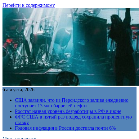
Перейти к содержимому
6 августа, 2026
США заявили, что из Персидского залива ежедневно
поступает 13 млн баррелей нефти
Росстат назвал уровень безработицы в РФ в июне
ФРС США в пятый раз подряд сохранила процентную
ставку
Годовая инфляция в России достигла почти 6%
Музыконовости