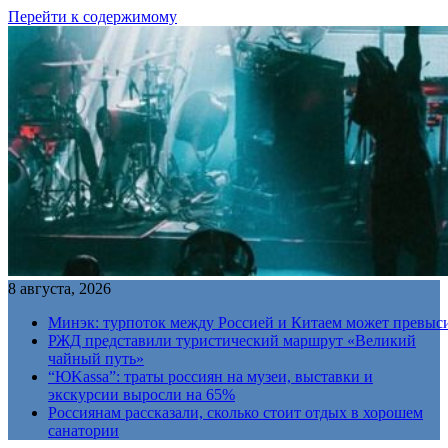
Перейти к содержимому
8 августа, 2026
Минэк: турпоток между Россией и Китаем может превыс
РЖД представили туристический маршрут «Великий
чайный путь»
“ЮKassa”: траты россиян на музеи, выставки и
экскурсии выросли на 65%
Россиянам рассказали, сколько стоит отдых в хорошем
санатории