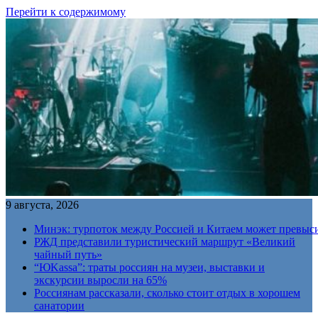
Перейти к содержимому
9 августа, 2026
Минэк: турпоток между Россией и Китаем может превыс
РЖД представили туристический маршрут «Великий
чайный путь»
“ЮKassa”: траты россиян на музеи, выставки и
экскурсии выросли на 65%
Россиянам рассказали, сколько стоит отдых в хорошем
санатории