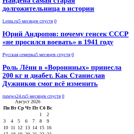
Найдена самая старая
долгожительница в истории
Lenta.ru
5 месяцев спустя
0
Юрий Андропов: почему генсек СССР
«не просился воевать» в 1941 году
Русская семерка
5 месяцев спустя
0
Роль Лёни в «Ворониных» принесла
200 кг и диабет. Как Станислав
Дужников смог всё изменить
runews24.ru
5 месяцев спустя
0
Август 2026
Пн
Вт
Ср
Чт
Пт
Сб
Вс
1
2
3
4
5
6
7
8
9
10
11
12
13
14
15
16