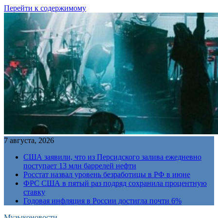
Перейти к содержимому
7 августа, 2026
США заявили, что из Персидского залива ежедневно
поступает 13 млн баррелей нефти
Росстат назвал уровень безработицы в РФ в июне
ФРС США в пятый раз подряд сохранила процентную
ставку
Годовая инфляция в России достигла почти 6%
Музыконовости