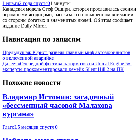
Lenta.ru
2 года спустя
0
1 минуты
Канадская модель Стеф Ошири, которая прославилась своими
огромными ягодицами, рассказала о повышенном внимании
со стороны богатых и знаменитых людей. Об этом сообщает
издание Daily Mirror.
Навигация по записям
Предыдущая:
Юрист развеял главный миф автомобилистов
о включенной аварийке
Далее:
«Очередной фестиваль тормозов на Unreal Engine 5»:
эксперты прокомментировали ремейк Silent Hill 2 на ПК
Похожие новости
Владимир Истомин: загадочный
«бессменный часовой Малахова
кургана»
ГлагоL
5 месяцев спустя
0