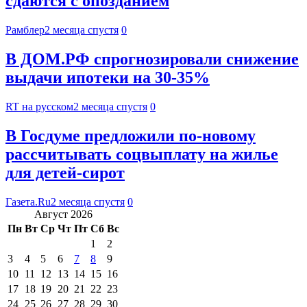
сдаются с опозданием
Рамблер
2 месяца спустя
0
В ДОМ.РФ спрогнозировали снижение
выдачи ипотеки на 30-35%
RT на русском
2 месяца спустя
0
В Госдуме предложили по-новому
рассчитывать соцвыплату на жилье
для детей-сирот
Газета.Ru
2 месяца спустя
0
Август 2026
Пн
Вт
Ср
Чт
Пт
Сб
Вс
1
2
3
4
5
6
7
8
9
10
11
12
13
14
15
16
17
18
19
20
21
22
23
24
25
26
27
28
29
30