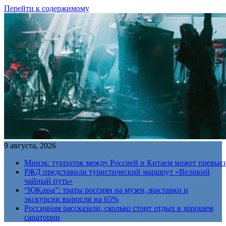
Перейти к содержимому
9 августа, 2026
Минэк: турпоток между Россией и Китаем может превыс
РЖД представили туристический маршрут «Великий
чайный путь»
“ЮKassa”: траты россиян на музеи, выставки и
экскурсии выросли на 65%
Россиянам рассказали, сколько стоит отдых в хорошем
санатории