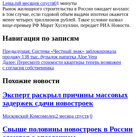
Lenta.ru
8 месяцев спустя
0
1 минуты
Рынок жилищного строительства в России ожидает коллапс
в том случае, если годовой объем выдачи ипотеки окажется
менее четырех триллионов рублей. Такое условие назвал
вице-премьер РФ Марат Хуснуллин, передает РИА Новости.
Навигация по записям
Предыдущая:
Система «Честный знак» заблокировала
продажу 138 тыс. бутылок напитка Aloe Vera
Далее:
Пересмотр стоимости квартиры теперь возможен
с согласия собственника
Похожие новости
Эксперт раскрыл причины массовых
задержек сдачи новостроек
Московский Комсомолец
2 месяца спустя
0
Свыше половины новостроек в России