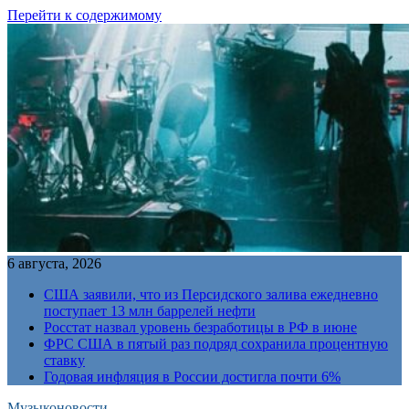
Перейти к содержимому
6 августа, 2026
США заявили, что из Персидского залива ежедневно
поступает 13 млн баррелей нефти
Росстат назвал уровень безработицы в РФ в июне
ФРС США в пятый раз подряд сохранила процентную
ставку
Годовая инфляция в России достигла почти 6%
Музыконовости