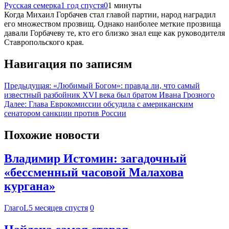
Русская семерка
1 год спустя
0
1 минуты
Когда Михаил Горбачев стал главой партии, народ наградил
его множеством прозвищ. Однако наиболее меткие прозвища
давали Горбачеву те, кто его близко знал еще как руководителя
Ставропольского края.
Навигация по записям
Предыдущая:
«Любимый Богом»: правда ли, что самый
известный разбойник XVI века был братом Ивана Грозного
Далее:
Глава Еврокомиссии обсудила с американским
сенатором санкции против России
Похожие новости
Владимир Истомин: загадочный
«бессменный часовой Малахова
кургана»
ГлагоL
5 месяцев спустя
0