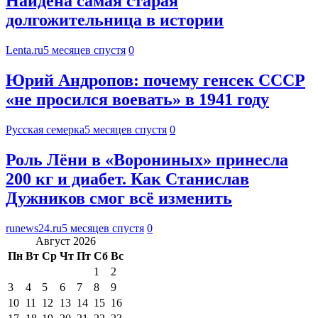
Найдена самая старая
долгожительница в истории
Lenta.ru
5 месяцев спустя
0
Юрий Андропов: почему генсек СССР
«не просился воевать» в 1941 году
Русская семерка
5 месяцев спустя
0
Роль Лёни в «Ворониных» принесла
200 кг и диабет. Как Станислав
Дужников смог всё изменить
runews24.ru
5 месяцев спустя
0
Август 2026
Пн
Вт
Ср
Чт
Пт
Сб
Вс
1
2
3
4
5
6
7
8
9
10
11
12
13
14
15
16