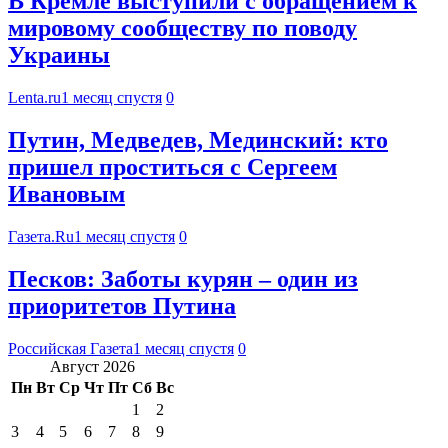
В Кремле выступили с обращением к
мировому сообществу по поводу
Украины
Lenta.ru
1 месяц спустя
0
Путин, Медведев, Мединский: кто
пришел проститься с Сергеем
Ивановым
Газета.Ru
1 месяц спустя
0
Песков: Заботы курян – один из
приоритетов Путина
Российская Газета
1 месяц спустя
0
Август 2026
Пн
Вт
Ср
Чт
Пт
Сб
Вс
1
2
3
4
5
6
7
8
9