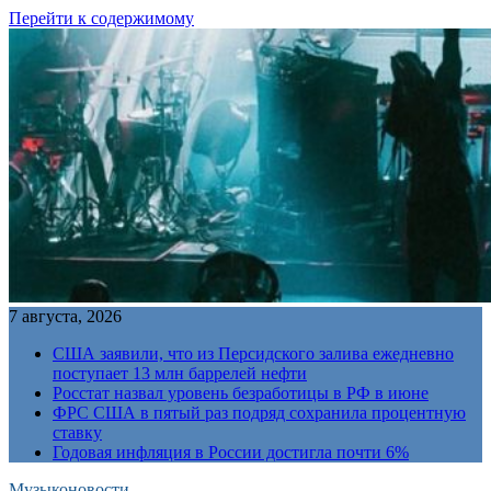
Перейти к содержимому
7 августа, 2026
США заявили, что из Персидского залива ежедневно
поступает 13 млн баррелей нефти
Росстат назвал уровень безработицы в РФ в июне
ФРС США в пятый раз подряд сохранила процентную
ставку
Годовая инфляция в России достигла почти 6%
Музыконовости