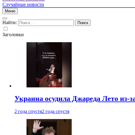
Случайные новости
Меню
Найти:
Заголовки
Украина осудила Джареда Лето из-з
2 года спустя
2 года спустя