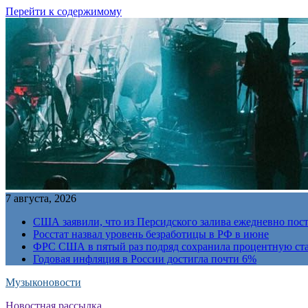
Перейти к содержимому
7 августа, 2026
США заявили, что из Персидского залива ежедневно пост
Росстат назвал уровень безработицы в РФ в июне
ФРС США в пятый раз подряд сохранила процентную ст
Годовая инфляция в России достигла почти 6%
Музыконовости
Новостная рассылка