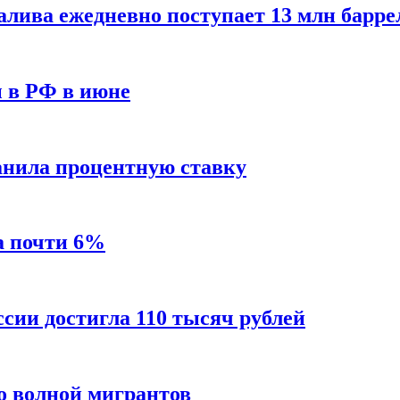
алива ежедневно поступает 13 млн барре
ы в РФ в июне
анила процентную ставку
а почти 6%
ссии достигла 110 тысяч рублей
о волной мигрантов