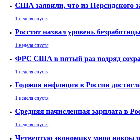
США заявили, что из Персидского з
1 неделя спустя
Росстат назвал уровень безработиц
1 неделя спустя
ФРС США в пятый раз подряд сохр
1 неделя спустя
Годовая инфляция в России достигл
1 неделя спустя
Средняя начисленная зарплата в Ро
1 неделя спустя
Четвертую экономику мира накрыл