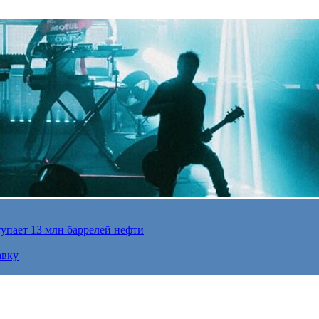
упает 13 млн баррелей нефти
авку