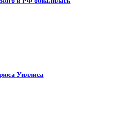
кого в РФ обвалилась
Брюса Уиллиса