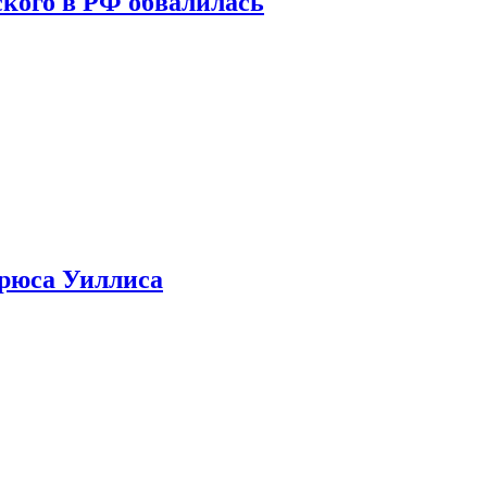
кого в РФ обвалилась
Брюса Уиллиса