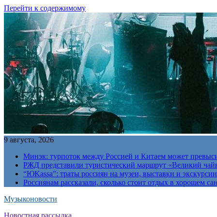
Перейти к содержимому
9 августа, 2026
Минэк: турпоток между Россией и Китаем может превыс
РЖД представили туристический маршрут «Великий чай
“ЮKassa”: траты россиян на музеи, выставки и экскурси
Россиянам рассказали, сколько стоит отдых в хорошем са
Музыконовости
Новостная рассылка