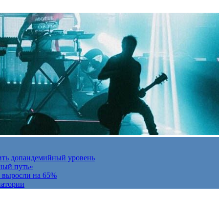
ить допандемийный уровень
ный путь»
и выросли на 65%
натории