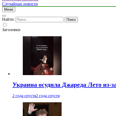
Случайные новости
Меню
Найти:
Заголовки
Украина осудила Джареда Лето из-з
2 года спустя
2 года спустя