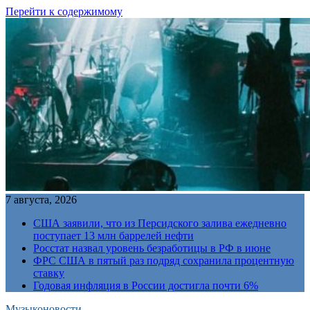
Перейти к содержимому
7 августа, 2026
США заявили, что из Персидского залива ежедневно
поступает 13 млн баррелей нефти
Росстат назвал уровень безработицы в РФ в июне
ФРС США в пятый раз подряд сохранила процентную
ставку
Годовая инфляция в России достигла почти 6%
Музыконовости