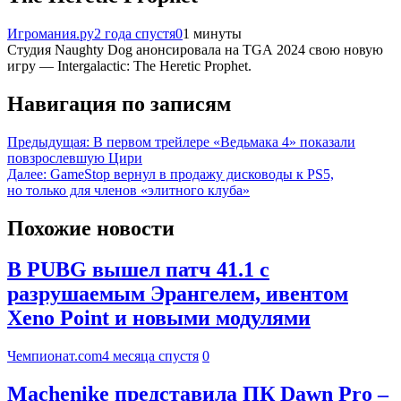
Игромания.ру
2 года спустя
0
1 минуты
Студия Naughty Dog анонсировала на TGA 2024 свою новую
игру — Intergalactic: The Heretic Prophet.
Навигация по записям
Предыдущая:
В первом трейлере «Ведьмака 4» показали
повзрослевшую Цири
Далее:
GameStop вернул в продажу дисководы к PS5,
но только для членов «элитного клуба»
Похожие новости
В PUBG вышел патч 41.1 с
разрушаемым Эрангелем, ивентом
Xeno Point и новыми модулями
Чемпионат.com
4 месяца спустя
0
Machenike представила ПК Dawn Pro –