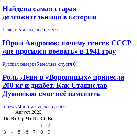
Найдена самая старая
долгожительница в истории
Lenta.ru
5 месяцев спустя
0
Юрий Андропов: почему генсек СССР
«не просился воевать» в 1941 году
Русская семерка
5 месяцев спустя
0
Роль Лёни в «Ворониных» принесла
200 кг и диабет. Как Станислав
Дужников смог всё изменить
runews24.ru
5 месяцев спустя
0
Август 2026
Пн
Вт
Ср
Чт
Пт
Сб
Вс
1
2
3
4
5
6
7
8
9