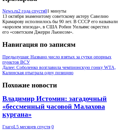
News.ru
2 года спустя
0
1 минуты
13 октября знаменитому советскому актеру Савелию
Крамарову исполнилось бы 90 лет. В СССР его называли
«королем эпизода», в США Робин Уильямс окрестил
его «советским Джерри Льюисом».
Навигация по записям
Предыдущая:
Названо число взятых за сутки опорных
пунктов ВСУ
Далее:
Соболенко возглавила чемпионскую гонку WTA,
Калинская отыграла одну позицию
Похожие новости
Владимир Истомин: загадочный
«бессменный часовой Малахова
кургана»
ГлагоL
5 месяцев спустя
0