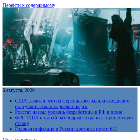
Перейти к содержимому
6 августа, 2026
США заявили, что из Персидского залива ежедневно
поступает 13 млн баррелей нефти
Росстат назвал уровень безработицы в РФ в июне
ФРС США в пятый раз подряд сохранила процентную
ставку
Годовая инфляция в России достигла почти 6%
Музыконовости