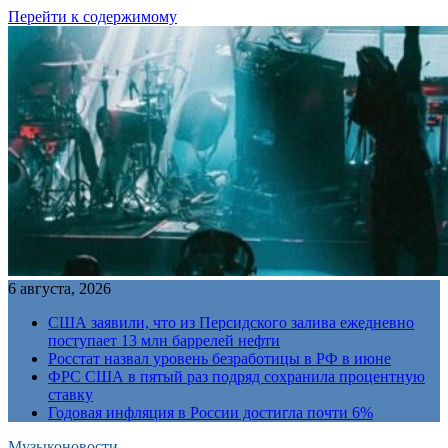
Перейти к содержимому
6 августа, 2026
США заявили, что из Персидского залива ежедневно
поступает 13 млн баррелей нефти
Росстат назвал уровень безработицы в РФ в июне
ФРС США в пятый раз подряд сохранила процентную
ставку
Годовая инфляция в России достигла почти 6%
Музыконовости