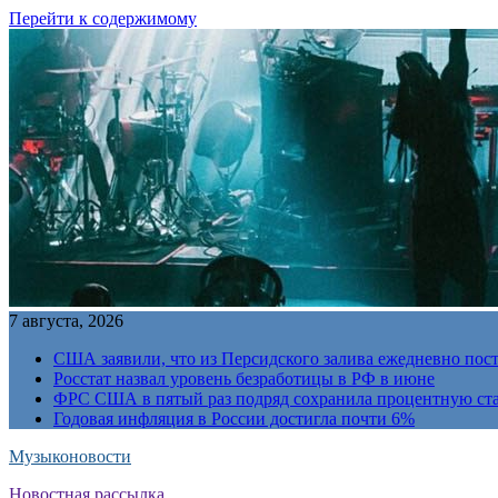
Перейти к содержимому
7 августа, 2026
США заявили, что из Персидского залива ежедневно пост
Росстат назвал уровень безработицы в РФ в июне
ФРС США в пятый раз подряд сохранила процентную ст
Годовая инфляция в России достигла почти 6%
Музыконовости
Новостная рассылка