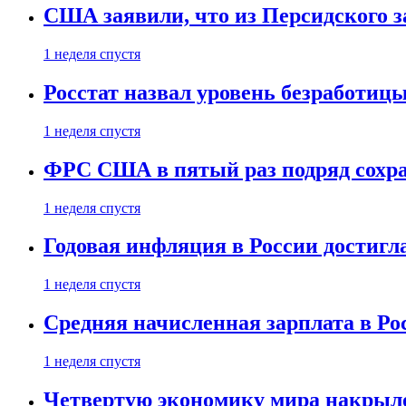
США заявили, что из Персидского з
1 неделя спустя
Росстат назвал уровень безработиц
1 неделя спустя
ФРС США в пятый раз подряд сохр
1 неделя спустя
Годовая инфляция в России достигл
1 неделя спустя
Средняя начисленная зарплата в Ро
1 неделя спустя
Четвертую экономику мира накрыл