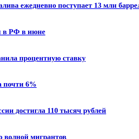
алива ежедневно поступает 13 млн барре
ы в РФ в июне
анила процентную ставку
а почти 6%
ссии достигла 110 тысяч рублей
о волной мигрантов