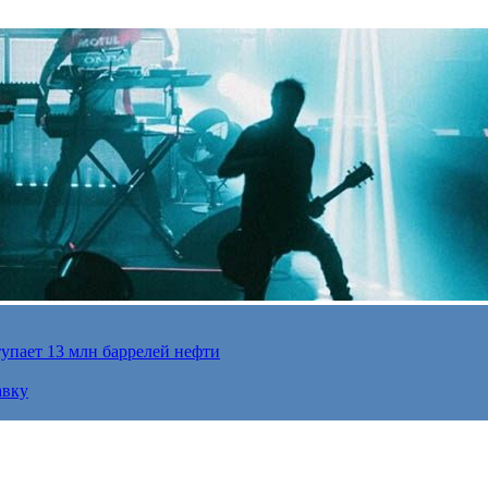
упает 13 млн баррелей нефти
авку