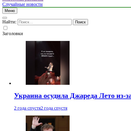
Случайные новости
Меню
Найти:
Заголовки
Украина осудила Джареда Лето из-з
2 года спустя
2 года спустя