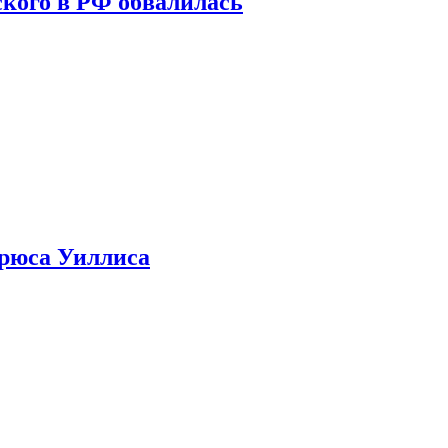
кого в РФ обвалилась
Брюса Уиллиса