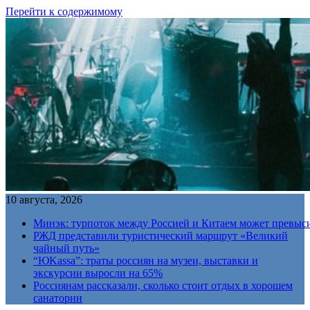
Перейти к содержимому
10 августа, 2026
Минэк: турпоток между Россией и Китаем может превыс
РЖД представили туристический маршрут «Великий
чайный путь»
“ЮKassa”: траты россиян на музеи, выставки и
экскурсии выросли на 65%
Россиянам рассказали, сколько стоит отдых в хорошем
санатории