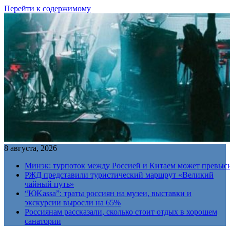
Перейти к содержимому
8 августа, 2026
Минэк: турпоток между Россией и Китаем может превыс
РЖД представили туристический маршрут «Великий
чайный путь»
“ЮKassa”: траты россиян на музеи, выставки и
экскурсии выросли на 65%
Россиянам рассказали, сколько стоит отдых в хорошем
санатории