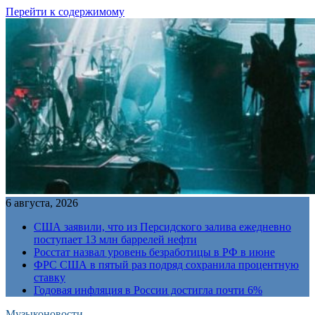
Перейти к содержимому
6 августа, 2026
США заявили, что из Персидского залива ежедневно
поступает 13 млн баррелей нефти
Росстат назвал уровень безработицы в РФ в июне
ФРС США в пятый раз подряд сохранила процентную
ставку
Годовая инфляция в России достигла почти 6%
Музыконовости