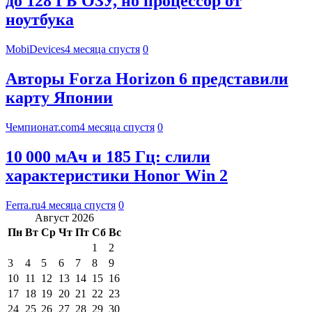
до 128 ГБ ОЗУ, но процессор от
ноутбука
MobiDevices
4 месяца спустя
0
Авторы Forza Horizon 6 представили
карту Японии
Чемпионат.com
4 месяца спустя
0
10 000 мАч и 185 Гц: слили
характеристики Honor Win 2
Ferra.ru
4 месяца спустя
0
Август 2026
Пн
Вт
Ср
Чт
Пт
Сб
Вс
1
2
3
4
5
6
7
8
9
10
11
12
13
14
15
16
17
18
19
20
21
22
23
24
25
26
27
28
29
30