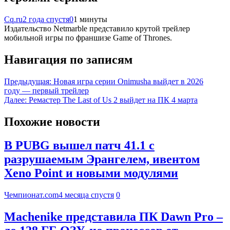
Cq.ru
2 года спустя
0
1 минуты
Издательство Netmarble представило крутой трейлер
мобильной игры по франшизе Game of Thrones.
Навигация по записям
Предыдущая:
Новая игра серии Onimusha выйдет в 2026
году — первый трейлер
Далее:
Ремастер The Last of Us 2 выйдет на ПК 4 марта
Похожие новости
В PUBG вышел патч 41.1 с
разрушаемым Эрангелем, ивентом
Xeno Point и новыми модулями
Чемпионат.com
4 месяца спустя
0
Machenike представила ПК Dawn Pro –