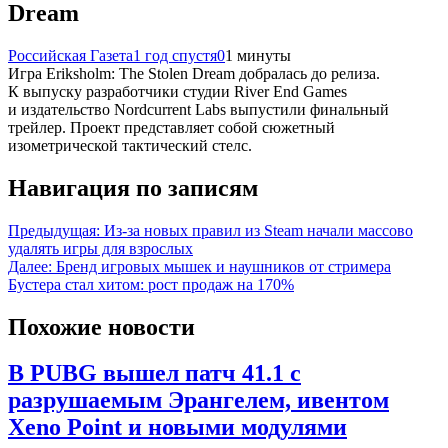
Dream
Российская Газета
1 год спустя
0
1 минуты
Игра Eriksholm: The Stolen Dream добралась до релиза.
К выпуску разработчики студии River End Games
и издательство Nordcurrent Labs выпустили финальный
трейлер. Проект представляет собой сюжетный
изометрической тактический стелс.
Навигация по записям
Предыдущая:
Из-за новых правил из Steam начали массово
удалять игры для взрослых
Далее:
Бренд игровых мышек и наушников от стримера
Бустера стал хитом: рост продаж на 170%
Похожие новости
В PUBG вышел патч 41.1 с
разрушаемым Эрангелем, ивентом
Xeno Point и новыми модулями