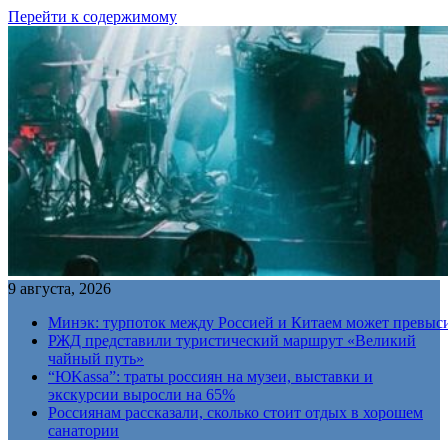
Перейти к содержимому
9 августа, 2026
Минэк: турпоток между Россией и Китаем может превыс
РЖД представили туристический маршрут «Великий
чайный путь»
“ЮKassa”: траты россиян на музеи, выставки и
экскурсии выросли на 65%
Россиянам рассказали, сколько стоит отдых в хорошем
санатории