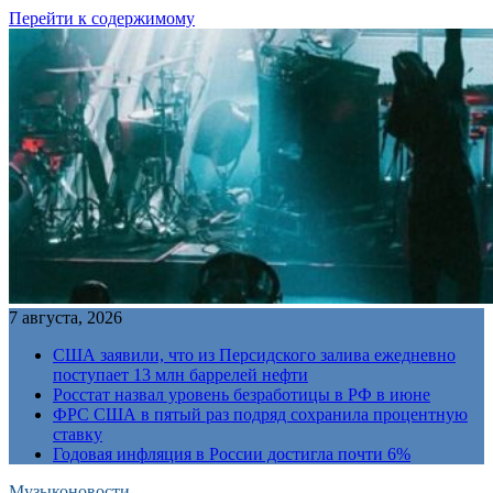
Перейти к содержимому
7 августа, 2026
США заявили, что из Персидского залива ежедневно
поступает 13 млн баррелей нефти
Росстат назвал уровень безработицы в РФ в июне
ФРС США в пятый раз подряд сохранила процентную
ставку
Годовая инфляция в России достигла почти 6%
Музыконовости