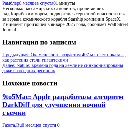
Рамблер
8 месяцев спустя
0
1 минуты
Несколько пассажирских самолётов, пролетавших
над Карибским морем, подверглись серьезной опасности из-
за взрыва космического корабля Starship компании SpaceX.
Инцидент произошел в январе 2025 года, сообщает Wall Street
Journal.
Навигация по записям
Предыдущая:
Окаменелость возрастом 407 млн лет показала,
как растения стали гигантскими
Далее:
Nature: времена года на Земле не синхронизированы
даже в соседних регионах
Похожие новости
9to5Mac: Apple разработала алгоритм
DarkDiff для улучшения ночной
съемки
Газета.Ru
8 месяцев спустя
0