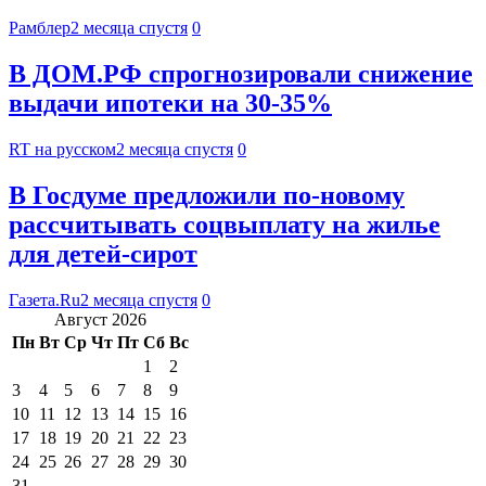
Рамблер
2 месяца спустя
0
В ДОМ.РФ спрогнозировали снижение
выдачи ипотеки на 30-35%
RT на русском
2 месяца спустя
0
В Госдуме предложили по-новому
рассчитывать соцвыплату на жилье
для детей-сирот
Газета.Ru
2 месяца спустя
0
Август 2026
Пн
Вт
Ср
Чт
Пт
Сб
Вс
1
2
3
4
5
6
7
8
9
10
11
12
13
14
15
16
17
18
19
20
21
22
23
24
25
26
27
28
29
30
31