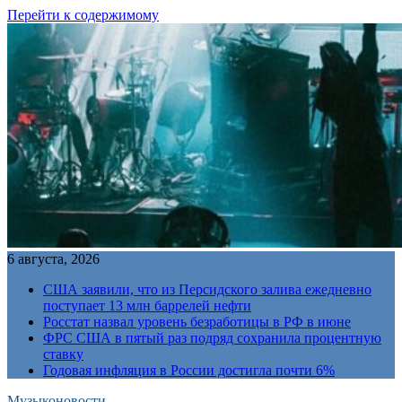
Перейти к содержимому
6 августа, 2026
США заявили, что из Персидского залива ежедневно
поступает 13 млн баррелей нефти
Росстат назвал уровень безработицы в РФ в июне
ФРС США в пятый раз подряд сохранила процентную
ставку
Годовая инфляция в России достигла почти 6%
Музыконовости