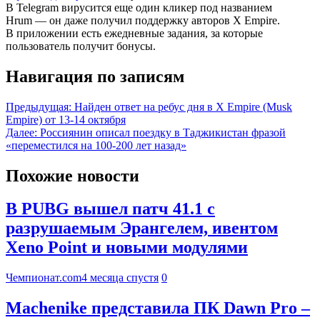
В Telegram вирусится еще один кликер под названием
Hrum — он даже получил поддержку авторов X Empire.
В приложении есть ежедневные задания, за которые
пользователь получит бонусы.
Навигация по записям
Предыдущая:
Найден ответ на ребус дня в X Empire (Musk
Empire) от 13-14 октября
Далее:
Россиянин описал поездку в Таджикистан фразой
«переместился на 100-200 лет назад»
Похожие новости
В PUBG вышел патч 41.1 с
разрушаемым Эрангелем, ивентом
Xeno Point и новыми модулями
Чемпионат.com
4 месяца спустя
0
Machenike представила ПК Dawn Pro –