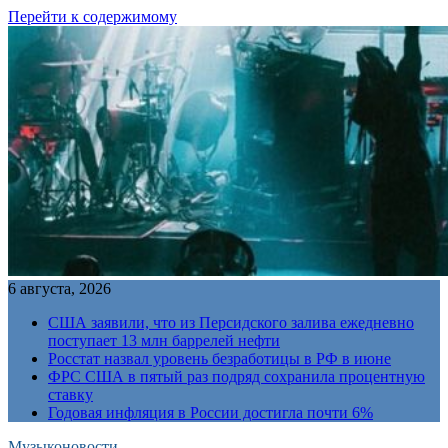
Перейти к содержимому
6 августа, 2026
США заявили, что из Персидского залива ежедневно
поступает 13 млн баррелей нефти
Росстат назвал уровень безработицы в РФ в июне
ФРС США в пятый раз подряд сохранила процентную
ставку
Годовая инфляция в России достигла почти 6%
Музыконовости