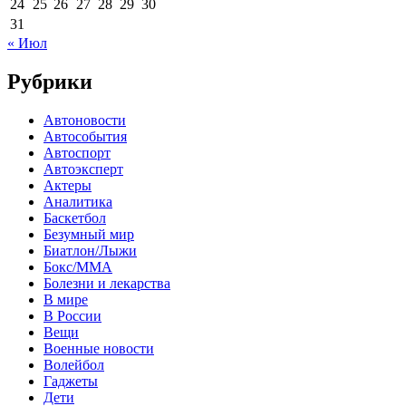
24
25
26
27
28
29
30
31
« Июл
Рубрики
Автоновости
Автособытия
Автоспорт
Автоэксперт
Актеры
Аналитика
Баскетбол
Безумный мир
Биатлон/Лыжи
Бокс/MMA
Болезни и лекарства
В мире
В России
Вещи
Военные новости
Волейбол
Гаджеты
Дети