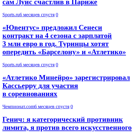
сам Луис счастлив в Париже
Sports.ru
6 месяцев спустя
0
«Ювентус» предложил Сенеси
контракт на 4 сезона с зарплатой
3 млн евро в год. Туринцы хотят
опередить «Барселону» и «Атлетико»
Sports.ru
6 месяцев спустя
0
«Атлетико Минейро» зарегистрировал
Кассьерру для участия
в соревнованиях
Чемпионат.com
6 месяцев спустя
0
Генич: я категорический противник
лимита, я против всего искусственного