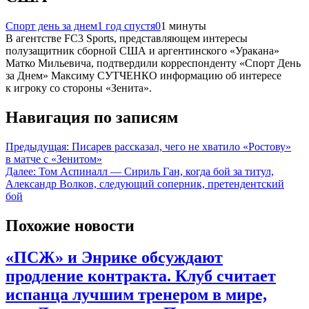
Спорт день за днем
1 год спустя
0
1 минуты
В агентстве FC3 Sports, представляющем интересы
полузащитник сборной США и аргентинского «Уракана»
Матко Мильевича, подтвердили корреспонденту «Спорт День
за Днем» Максиму СУТЧЕНКО информацию об интересе
к игроку со стороны «Зенита».
Навигация по записям
Предыдущая:
Писарев рассказал, чего не хватило «Ростову»
в матче с «Зенитом»
Далее:
Том Аспиналл — Сириль Ган, когда бой за титул,
Александр Волков, следующий соперник, претендентский
бой
Похожие новости
«ПСЖ» и Энрике обсуждают
продление контракта. Клуб считает
испанца лучшим тренером в мире,