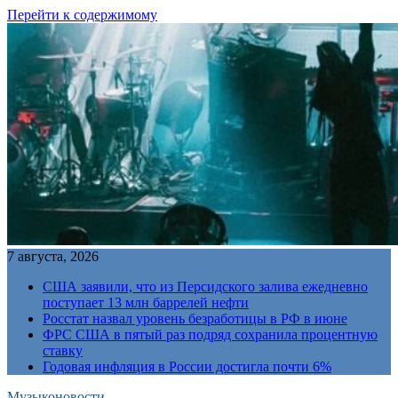
Перейти к содержимому
7 августа, 2026
США заявили, что из Персидского залива ежедневно
поступает 13 млн баррелей нефти
Росстат назвал уровень безработицы в РФ в июне
ФРС США в пятый раз подряд сохранила процентную
ставку
Годовая инфляция в России достигла почти 6%
Музыконовости