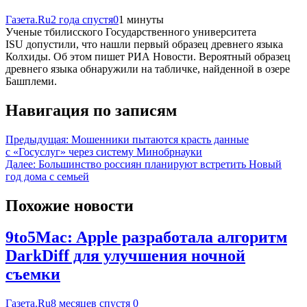
Газета.Ru
2 года спустя
0
1 минуты
Ученые тбилисского Государственного университета
ISU допустили, что нашли первый образец древнего языка
Колхиды. Об этом пишет РИА Новости. Вероятный образец
древнего языка обнаружили на табличке, найденной в озере
Башплеми.
Навигация по записям
Предыдущая:
Мошенники пытаются красть данные
с «Госуслуг» через систему Минобрнауки
Далее:
Большинство россиян планируют встретить Новый
год дома с семьей
Похожие новости
9to5Mac: Apple разработала алгоритм
DarkDiff для улучшения ночной
съемки
Газета.Ru
8 месяцев спустя
0