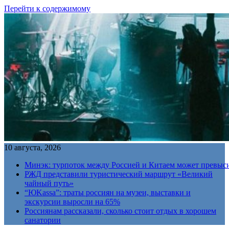
Перейти к содержимому
10 августа, 2026
Минэк: турпоток между Россией и Китаем может превыс
РЖД представили туристический маршрут «Великий
чайный путь»
“ЮKassa”: траты россиян на музеи, выставки и
экскурсии выросли на 65%
Россиянам рассказали, сколько стоит отдых в хорошем
санатории