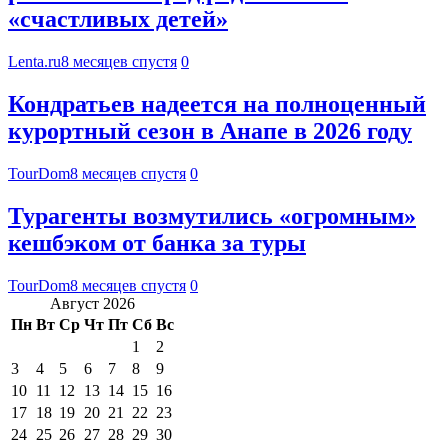
«счастливых детей»
Lenta.ru
8 месяцев спустя
0
Кондратьев надеется на полноценный
курортный сезон в Анапе в 2026 году
TourDom
8 месяцев спустя
0
Турагенты возмутились «огромным»
кешбэком от банка за туры
TourDom
8 месяцев спустя
0
Август 2026
Пн
Вт
Ср
Чт
Пт
Сб
Вс
1
2
3
4
5
6
7
8
9
10
11
12
13
14
15
16
17
18
19
20
21
22
23
24
25
26
27
28
29
30