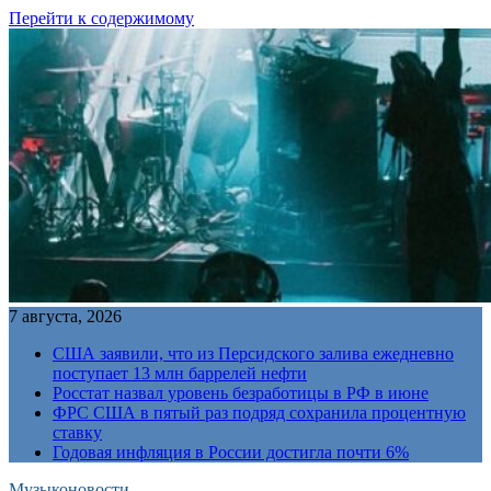
Перейти к содержимому
7 августа, 2026
США заявили, что из Персидского залива ежедневно
поступает 13 млн баррелей нефти
Росстат назвал уровень безработицы в РФ в июне
ФРС США в пятый раз подряд сохранила процентную
ставку
Годовая инфляция в России достигла почти 6%
Музыконовости